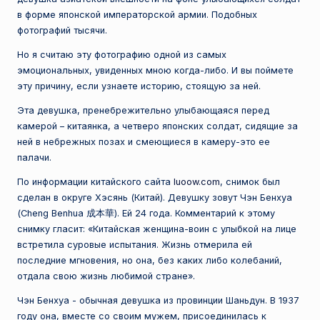
е
в форме японской императорской армии. Подобных
фотографий тысячи.
с
Но я считаю эту фотографию одной из самых
т
эмоциональных, увиденных мною когда-либо. И вы поймете
н
эту причину, если узнаете историю, стоящую за ней.
а
Эта девушка, пренебрежительно улыбающаяся перед
я
камерой – китаянка, а четверо японских солдат, сидящие за
ней в небрежных позах и смеющиеся в камеру-это ее
п
палачи.
л
По информации китайского сайта
luoow.com
, снимок был
а
сделан в округе Хэсянь (Китай). Девушку зовут Чэн Бенхуа
(Cheng Benhua 成本華). Ей 24 года. Комментарий к этому
н
снимку гласит: «Китайская женщина-воин с улыбкой на лице
е
встретила суровые испытания. Жизнь отмерила ей
последние мгновения, но она, без каких либо колебаний,
т
отдала свою жизнь любимой стране».
а
Чэн Бенхуа - обычная девушка из провинции Шаньдун. В 1937
году она, вместе со своим мужем, присоединилась к