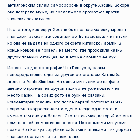
антияпонским силам самообороны в округе Хэсянь. Вскоре
она потеряла мужа, но продолжала сражаться против
японских захватчиков.
После того, как округ Хэсянь был полностью оккупирован
японцами, захватчики схватили ее. Ее насиловали и пытали,
но она не выдала ни одного секрета китайской армии. В
конце концов ее привели на место, где проходила казнь
других пленных китайцев, но и это не сломило ее дух.
Известные две фотографии Чэн Бенхуа сделаны
непосредственно одна за другой фотографом Ватанабэ
агенства Asahi Shimbun. На одной мы видим ее на фоне
дверного проема, на другой видимо ее уже подвели на
место казни. На обеих фото ее руки не связаны.
Комментарии гласили, что после первой фотографии Чэн
попросила корреспондента сделать еще одно фото, и
именно там она улыбалась. Это тот снимок, который оставил
память о ней на многие поколения. Несколькими минутами
позже Чэн Бенхуа зарубили саблями и штыками - их держат
японские солдаты на заднем плане.