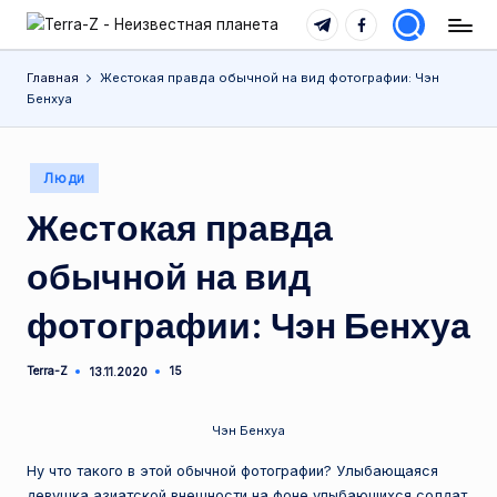
Telegram
Facebook
T
Места,
Перейти
традиции,
e
к
Главная
Жестокая правда обычной на вид фотографии: Чэн
история,
содержимому
Бенхуа
r
события
r
Опубликовано
Люди
a
в
Жестокая правда
-
Z
обычной на вид
-
фотографии: Чэн Бенхуа
Н
е
Terra-Z
15
13.11.2020
Запись
от
и
Чэн Бенхуа
з
Ну что такого в этой обычной фотографии? Улыбающаяся
в
девушка азиатской внешности на фоне улыбающихся солдат