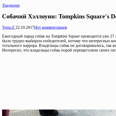
Опубликовано
Традиции
в
Собачий Хэллоуин: Tompkins Square's D
Запись
Terra-Z
22.10.2017
Нет комментариев
от
Ежегодный парад собак на Tompkins Square проводится уже 27 
было трудно выбирать победителей, потому что интересных кос
тотального хоррора. Владельцы собак не договаривались, так 
Интересно, что владельцы собак порой перещеголяли своих п