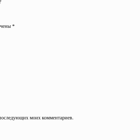
?
ечены
*
ля последующих моих комментариев.