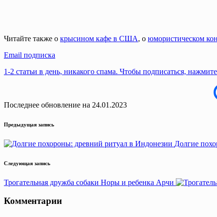
Читайте также о
крысином кафе в США
, о
юмористическом ко
Email подписка
1-2 статьи в день, никакого спама. Чтобы подписаться, нажмите
Последнее обновление на 24.01.2023
Навигация
Предыдущая запись
записи
Долгие похо
Следующая запись
Трогательная дружба собаки Норы и ребенка Арчи
Комментарии