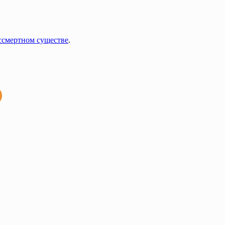
ссмертном существе
.