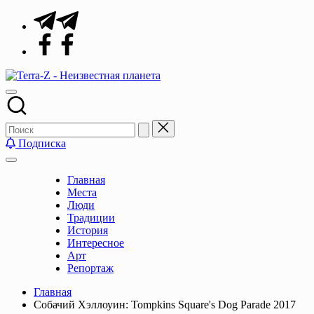
Перейти
Telegram
к
Facebook
содержимому
Terra-
Места,
Z
традиции,
-
история,
Неизвестная
события
планета
Подписка
Главная
Места
Люди
Традиции
История
Интересное
Арт
Репортаж
Главная
Собачий Хэллоуин: Tompkins Square's Dog Parade 2017