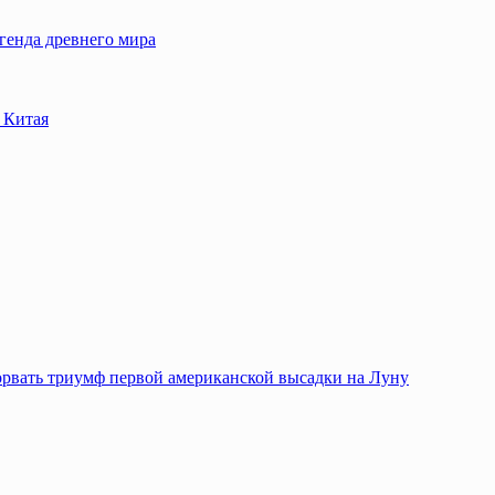
егенда древнего мира
 Китая
сорвать триумф первой американской высадки на Луну