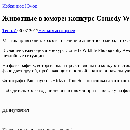
Опубликовано
Избранное
Юмор
в
Животные в юморе: конкурс Comedy Wil
Запись
Terra-Z
06.07.2017
Нет комментариев
от
Мы так привыкли к красоте и величию животного мира, что ча
К счастью, ежегодный конкурс Comedy Wildlife Photography Aw
неудобные ситуации.
На фотографиях, которые были представлены на конкурс в это
фоне двух друзей, пребывающих в полной апатии, и нахальную 
Фотографы Paul Joynson-Hicks и Tom Sullam основали этот ко
Победитель этого года получит неплохой приз – поездку на фо
Да неужели?!
Кенгуру разучивает приемы кунг-фу