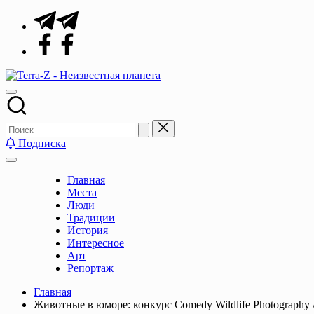
Перейти
Telegram
к
Facebook
содержимому
Terra-
Места,
Z
традиции,
-
история,
Неизвестная
события
планета
Подписка
Главная
Места
Люди
Традиции
История
Интересное
Арт
Репортаж
Главная
Животные в юморе: конкурс Comedy Wildlife Photography