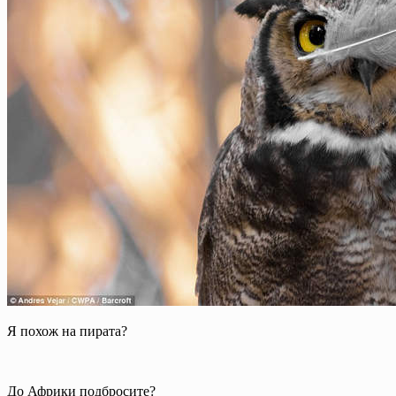
Я похож на пирата?
До Африки подбросите?