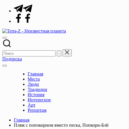
Перейти
Telegram
к
Facebook
содержимому
Terra-
Места,
Z
традиции,
-
история,
Неизвестная
события
планета
Подписка
Главная
Места
Люди
Традиции
История
Интересное
Арт
Репортаж
Главная
Пляж с попокорном вместо песка, Попкорн-Бэй