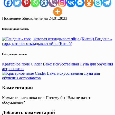
Последнее обновление на 24.01.2023
Навигация
Предыдущая запись
записи
Ганденг -
гора, которая откладывает яйца (Китай)
Следующая запись
Кратерное поле Cinder Lake: искусственная Луна для обучения
астронавтов
Комментарии
Комментариев пока нет. Почему бы ’Вам не начать
обсуждение?
Добавить комментарий