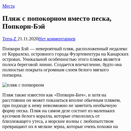
Опубликовано
Места
в
Пляж с попокорном вместо песка,
Попкорн-Бэй
Запись
Terra-Z
21.11.2020
Нет комментариев
от
Попкорн Бэй — невероятный пляж, расположенный недалеко
от Корралехо, островного города Фуэртевентура на Канарских
островах. Уникальной особенностью этого пляжа является
полоса береговой линии. Создается впечатление, будто она
полностью покрыта огромным слоем белого мягкого
попкорна.
Пляж также известен как «Попкорн-Бич», и хотя на
расстоянии он может показаться вполне обычным пляжем,
при подходе к нему невозможно не заметить необычную
форму песка. Пляж на самом деле состоит из маленьких
кусочков белого коралла, которые откололись от
близлежащего утеса, а морские волны с любопытством
превращают их в мелкие зерна, которые очень похожи на