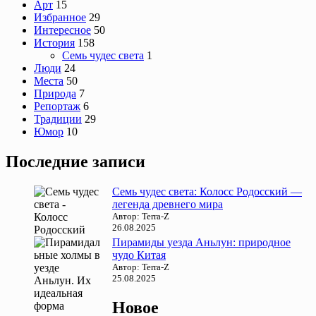
Арт
15
Избранное
29
Интересное
50
История
158
Семь чудес света
1
Люди
24
Места
50
Природа
7
Репортаж
6
Традиции
29
Юмор
10
Последние записи
Семь чудес света: Колосс Родосский —
легенда древнего мира
Автор: Terra-Z
26.08.2025
Пирамиды уезда Аньлун: природное
чудо Китая
Автор: Terra-Z
25.08.2025
Новое