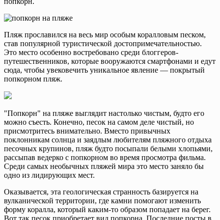
попкорн.
Пляж прославился на весь мир особым коралловым песком,
став популярной туристической достопримечательностью.
Это место особенно востребовано среди блоггеров-
путешественников, которые вооружаются смартфонами и едут
сюда, чтобы увековечить уникальное явление — покрытый
попкорном пляж.
"Попкорн" на пляже выглядит настолько чистым, будто его
можно съесть. Конечно, песок на самом деле чистый, но
присмотритесь внимательно. Вместо привычных
поклонникам солнца и заядлым любителям пляжного отдыха
песочных крупинов, пляж будто посыпали белыми хлопьями,
рассыпав ведерко с попкорном во время просмотра фильма.
Среди самых необычных пляжей мира это место заняло бы
одно из лидирующих мест.
Оказывается, эта геологическая странность базируется на
вулканической территории, где камни помогают изменить
форму коралла, который каким-то образом попадает на берег.
Вот так песок приобретает вид попкорна. Последние посты в