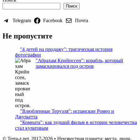
Поиск
Telegram
Facebook
Почта
Не пропустите
"4 детей на продажу": трагическая история
фотографии
"Абрахам Крийнссен": корабль, который
замаскировался под остров
"Влюбленные Теруэля": испанские Ромео и
Джульетта
"Комната": как худший фильм в истории человечества
стал культовым
© Terra-z.net, 2017-2026 • Неизвестная планета: места, люди,