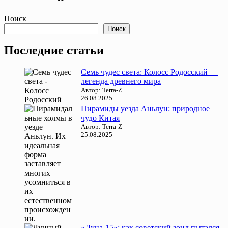
Поиск
Поиск
Последние статьи
Семь чудес света: Колосс Родосский —
легенда древнего мира
Автор: Terra-Z
26.08.2025
Пирамиды уезда Аньлун: природное
чудо Китая
Автор: Terra-Z
25.08.2025
«Луна-15»: как советский зонд пытался