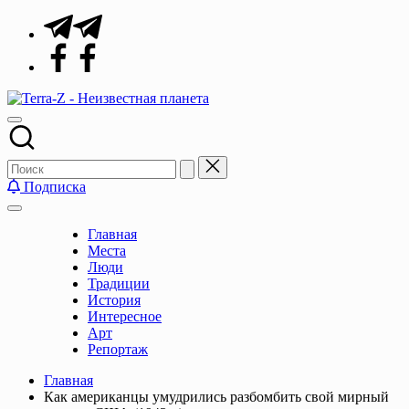
Перейти
Telegram
к
Facebook
содержимому
Terra-
Места,
Z
традиции,
-
история,
Неизвестная
события
планета
Подписка
Главная
Места
Люди
Традиции
История
Интересное
Арт
Репортаж
Главная
Как американцы умудрились разбомбить свой мирный