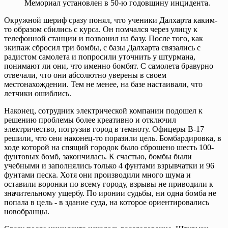
Мемориал установлен в 50-ю годовщину инцидента.
Окружной шериф сразу понял, что ученики Далхарта каким-
то образом сбились с курса. Он помчался через улицу к
телефонной станции и позвонил на базу. После того, как
экипаж сбросил три бомбы, с базы Далхарта связались с
радистом самолета и попросили уточнить у штурмана,
понимают ли они, что именно бомбят. С самолета бравурно
отвечали, что они абсолютно уверены в своем
местонахождении. Тем не менее, на базе настаивали, что
летчики ошиблись.
Наконец, сотрудник электрической компании подошел к
решению проблемы более креативно и отключил
электричество, погрузив город в темноту. Офицеры B-17
решили, что они наконец-то поразили цель. Бомбардировка, в
ходе которой на спящий городок было сброшено шесть 100-
фунтовых бомб, закончилась. К счастью, бомбы были
учебными и заполнялись только 4 фунтами взрывчатки и 96
фунтами песка. Хотя они производили много шума и
оставили воронки по всему городу, взрывы не приводили к
значительному ущербу. По иронии судьбы, ни одна бомба не
попала в цель - в здание суда, на которое ориентировались
новобранцы.