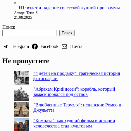
Н1: взлет и падение советской лунной программы
Автор: Terra-Z
21.08.2025
Поиск
Поиск
Telegram
Facebook
Почта
Не пропустите
"4 детей на продажу": трагическая история
фотографии
"Абрахам Крийнссен": корабль, который
замаскировался под остров
"Влюбленные Теруэля": испанские Ромео и
Джульетта
"Комната": как худший фильм в истории
человечества стал культовым