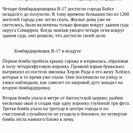
Четыре бомбардировщика B-17 достигли города Бойсе
незадолго до полуночи. К тому времени большинство из 1200
жителей города уже легли спать. Жилые дома уже не
светились, были включены только фонари вокруг здания суда
округа Симаррон. Когда экипаж увидел четыре огня вокруг
здания суда, они решили, что достигли своей цели.
Бомбардировщик B-17 в воздухе
Первая бомба пробила крышу гаража и взорвалась, образовав
в полу четырехфутовую воронку. Громкий взрыв буквально
вытряхнул из постели мясника Херли Рида и его жену Хейзел,
которые в то время уже спали. Они поспешили на улицу и
ужасе наблюдали, как самолет по широкой дуге заходил на
вторую бомбардировку.
Вторая бомба упала в метре от баптистской церкви, разбив
несколько окон и создав еще одну воронку глубиной три фута.
Третья бомба упала на тротуар в центре города и по
счастливой случайности не угодила в бензовоз, но четвертая
бомба легла намного ближе к нему.