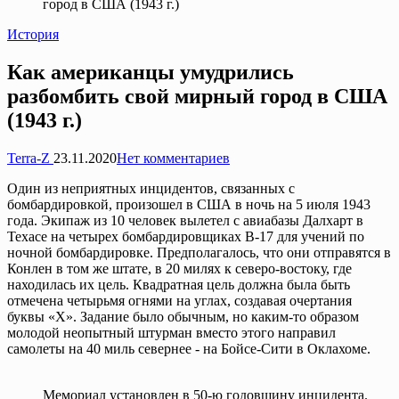
город в США (1943 г.)
Опубликовано
История
в
Как американцы умудрились
разбомбить свой мирный город в США
(1943 г.)
Запись
Terra-Z
23.11.2020
Нет комментариев
от
Один из неприятных инцидентов, связанных с
бомбардировкой, произошел в США в ночь на 5 июля 1943
года. Экипаж из 10 человек вылетел с авиабазы ​​Далхарт в
Техасе на четырех бомбардировщиках B-17 для учений по
ночной бомбардировке. Предполагалось, что они отправятся в
Конлен в том же штате, в 20 милях к северо-востоку, где
находилась их цель. Квадратная цель должна была быть
отмечена четырьмя огнями на углах, создавая очертания
буквы «Х». Задание было обычным, но каким-то образом
молодой неопытный штурман вместо этого направил
самолеты на 40 миль севернее - на Бойсе-Сити в Оклахоме.
Мемориал установлен в 50-ю годовщину инцидента.