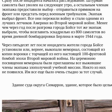
Сразу после инцидента началось расследование. Штурман
самолета был уволен на следующее утро, а остальным членам
экипажа предоставили выбор - отправиться прямиком на
фронт или предстать перед военным трибуналом. Экипаж
выбрал фронт. Все они пережили войну и стали одними из
лучших летчиков Америки во Второй мировой войне. Менее
чем через год после разгрома города Бойсе тот же экипаж
выбрали, чтобы возглавить эскадрилью из 800 самолетов во
время дневной бомбардировки Берлина в марте 1944 года.
Через пятьдесят лет после инцидента жители города Бойсе
установили или, вернее, выкопали мемориал, состоящий из
копии воронки с торчащей из него настоящей 100-фунтовой
бомбой эпохи Второй мировой войны. На церемонию
посвящения мемориала были приглашены все выжившие
члены экипажа злополучной учебной миссии. Никто из них
не появился. Им все еще было очень стыдно за тот случай.
Здание суда округа Симаррон, здание, которое было цель