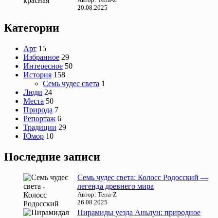
20.08.2025
Категории
Арт
15
Избранное
29
Интересное
50
История
158
Семь чудес света
1
Люди
24
Места
50
Природа
7
Репортаж
6
Традиции
29
Юмор
10
Последние записи
Семь чудес света: Колосс Родосский —
легенда древнего мира
Автор: Terra-Z
26.08.2025
Пирамиды уезда Аньлун: природное