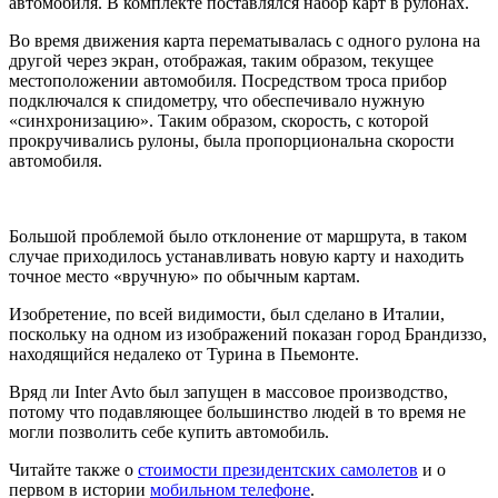
автомобиля. В комплекте поставлялся набор карт в рулонах.
Во время движения карта перематывалась с одного рулона на
другой через экран, отображая, таким образом, текущее
местоположении автомобиля. Посредством троса прибор
подключался к спидометру, что обеспечивало нужную
«синхронизацию». Таким образом, скорость, с которой
прокручивались рулоны, была пропорциональна скорости
автомобиля.
Большой проблемой было отклонение от маршрута, в таком
случае приходилось устанавливать новую карту и находить
точное место «вручную» по обычным картам.
Изобретение, по всей видимости, был сделано в Италии,
поскольку на одном из изображений показан город Брандиззо,
находящийся недалеко от Турина в Пьемонте.
Вряд ли Inter Avto был запущен в массовое производство,
потому что подавляющее большинство людей в то время не
могли позволить себе купить автомобиль.
Читайте также о
стоимости президентских самолетов
и о
первом в истории
мобильном телефоне
.