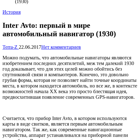
(1930)
Опубликовано
История
в
Inter Avto: первый в мире
автомобильный навигатор (1930)
Запись
Terra-Z
22.06.2017
Нет комментариев
от
Можно подумать, что автомобильные навигаторы являются
изобретением последних десятилетий, меж тем далекий 1930
год доказывает, что для этих целей можно обойтись без
спутниковой связи и компьютеров. Конечно, это довольно
грубая форма, которая не позволяет найти точные координаты
места, в котором находится автомобиль, но все же, в контексте
возможностей начала ХХ века это просто блестящая идея,
предвосхитившая появление современных GPS-навигаторов.
Считается, что прибор Inter Avto, в котором используются
карты в виде свитков, является первым автомобильным
навигатором. Так же, как современные навигационные
устройства, аппарат устанавливался на приборной панели