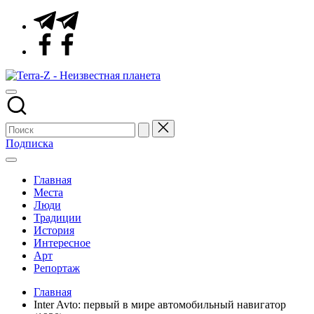
Перейти
Telegram
к
Facebook
содержимому
Terra-
Места,
Z
традиции,
-
история,
Неизвестная
события
планета
Подписка
Главная
Места
Люди
Традиции
История
Интересное
Арт
Репортаж
Главная
Inter Avto: первый в мире автомобильный навигатор