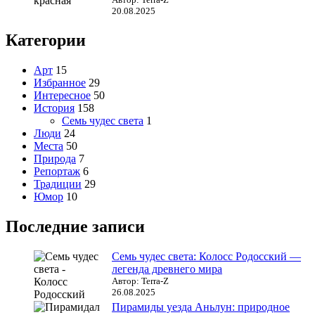
20.08.2025
Категории
Арт
15
Избранное
29
Интересное
50
История
158
Семь чудес света
1
Люди
24
Места
50
Природа
7
Репортаж
6
Традиции
29
Юмор
10
Последние записи
Семь чудес света: Колосс Родосский —
легенда древнего мира
Автор: Terra-Z
26.08.2025
Пирамиды уезда Аньлун: природное