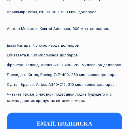
е
Владимир Путин, ИЛ 96-300, 500 млн. долларов
с
т
Ангела Меркель, Konrad Adenauer, 300 млн. долларов.
н
а
Емир Катара, 1,5 миллиарда долларов
я
Елизавета II, 100 миллионов долларов
п
Франсуа Олланд, Airbus A330-200, 260 миллионов долларов
л
Президент Китая, Boeing 747-400, 260 миллионов долларов
а
Султан Брунея, Airbus A340-212, 210 миллионов долларов
н
Читайте также о
частной подводной лодке будущего
и о
е
самых дорогих продуктах питания в мире
.
т
а
EMAIL ПОДПИСКА