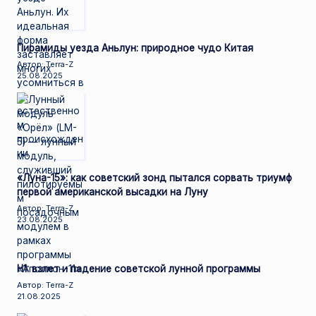
Пирамиды уезда Аньлун: природное чудо Китая
Автор: Terra-Z
25.08.2025
«Луна-15»: как советский зонд пытался сорвать триумф
первой американской высадки на Луну
Автор: Terra-Z
23.08.2025
Н1: взлет и падение советской лунной программы
Автор: Terra-Z
21.08.2025