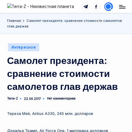
Telegram
Facebook
T
Места,
Перейти
традиции,
e
к
Главная
Самолет президента: сравнение стоимости самолетов
история,
содержимому
глав держав
r
события
r
Опубликовано
Интересное
a
в
Самолет президента:
-
Z
сравнение стоимости
-
самолетов глав держав
Н
е
Terra-Z
Нет комментариев
22.06.2017
Запись
от
и
Тереза Мей, Airbus A330, 245 млн. долларов
з
в
Дональд Трамп, Air Force One, 1 миллиард долларов