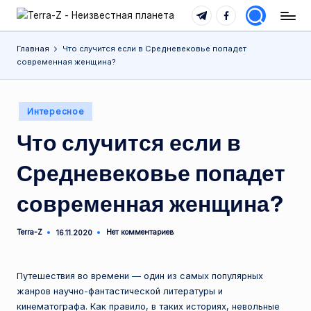
Telegram
Facebook
T
Места,
Перейти
традиции,
e
к
Главная
Что случится если в Средневековье попадет
история,
содержимому
современная женщина?
r
события
r
Опубликовано
Интересное
a
в
Что случится если в
-
Z
Средневековье попадет
-
современная женщина?
Н
е
Terra-Z
Нет комментариев
16.11.2020
Запись
от
и
з
Путешествия во времени — один из самых популярных
жанров научно-фантастической литературы и
в
кинематографа. Как правило, в таких историях, невольные