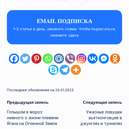
EMAIL ПОДПИСКА
1-2 статьи в день, никакого спама. Чтобы подписаться,
нажмите здесь
Последнее обновление на 24.01.2023
Навигация
Предыдущая запись
Следующая запись
Голышом в мороз:
Ужасные ловушки
записи
немного о жизни племени
вьетконговцев в
Ягана на Огненной Земле
джунглях и туннелях