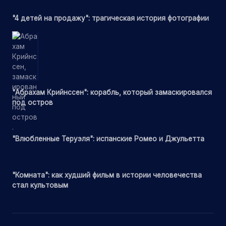
"4 детей на продажу": трагическая история фотографии
"Абрахам Крийнссен": корабль, который замаскировался
под остров
"Влюбленные Теруэля": испанские Ромео и Джульетта
"Комната": как худший фильм в истории человечества
стал культовым