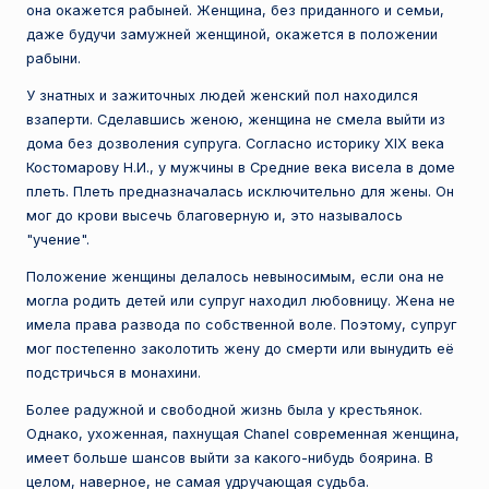
она окажется рабыней. Женщина, без приданного и семьи,
даже будучи замужней женщиной, окажется в положении
рабыни.
У знатных и зажиточных людей женский пол находился
взаперти. Сделавшись женою, женщина не смела выйти из
дома без дозволения супруга. Согласно историку XIX века
Костомарову Н.И., у мужчины в Средние века висела в доме
плеть. Плеть предназначалась исключительно для жены. Он
мог до крови высечь благоверную и, это называлось
"учение".
Положение женщины делалось невыносимым, если она не
могла родить детей или супруг находил любовницу. Жена не
имела права развода по собственной воле. Поэтому, супруг
мог постепенно заколотить жену до смерти или вынудить её
подстричься в монахини.
Более радужной и свободной жизнь была у крестьянок.
Однако, ухоженная, пахнущая Chanel современная женщина,
имеет больше шансов выйти за какого-нибудь боярина. В
целом, наверное, не самая удручающая судьба.