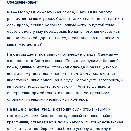
Средневековье?
Вы — молодая, симпатичная особа, шедшая на работу
ранним пятничным утром. Солнце только начинает вступать в
свои права, лениво разгоняя ночную мглу, а густой туман
обволок всю улицу перед вами. Войдя в него, вы оказались
на проселочной дороге, в лесу, в совершенно незнакомом
мире. Что делать?
На самом деле, всё зависит от внешнего вида. Одежда —
это паспорт в Средневековье. По чистым рукам и бледной
коже, длинным ногтям, странной одежде и беззащитному,
испуганному виду, люди посчитают, что вы аристократка,
иностранка, явно попавшая в беду. Попробуете заговорить, и
вы только подтвердите их опасения. Речь тогда имела
совершенно другой говор, изобиловала устаревшими
словами, имевшими незнакомый контекст.
На ваше счастье, люди в старину были отзывчивыми и
гостеприимными. Скорее всего, первый же попавшийся
крестьянин, отведет вас в дом и накормит. Вся крестьянская
община будет подбирать вам более удобную одежду и