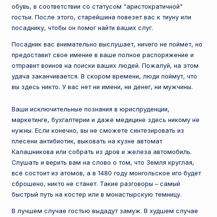
обувь, в соответствии со статусом "аристократичной"
гостьи. После этого, старейшина повезет вас к тиуну или
посаднику, чтобы он помог найти ваших слуг.
Посадник вас внимательно выслушает, ничего не поймет, но
предоставит свое имение в ваше полное распоряжение и
отправит воинов на поиски ваших людей. Пожалуй, на этом
удача заканчивается. В скором времени, люди поймут, что
вы здесь никто. У вас нет ни имени, ни денег, ни мужчины.
Ваши исключительные познания в юриспруденции,
маркетинге, бухгалтерии и даже медицине здесь никому не
нужны. Если конечно, вы не сможете синтезировать из
плесени антибиотик, выковать на кузне автомат
Калашникова или собрать из дров и железа автомобиль.
Слушать и верить вам на слово о том, что Земля круглая,
всё состоит из атомов, а в 1480 году монгольское иго будет
сброшено, никто не станет. Такие разговоры – самый
быстрый путь на костер или в монастырскую темницу.
В лучшем случае гостью выдадут замуж. В худшем случае