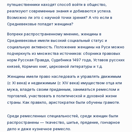
е
путешественники находят способ войти в общество,
реализуют современные знания и добиваются успеха.
с
Возможно ли это с научной точки зрения? А что если в
т
Средневековье попадет женщина?
н
Вопреки распространенному мнению, женщины в
Средневековье имели высокий социальный статус и
а
социальную активность. Положение женщины на Руси можно
я
подчеркнуть из множества источников: сборника правовых
норм Русская Правда, Судебника 1497 года, Уставов русских
п
князей, Кормчих книг, церковной литературы и т.д.
л
Женщины имели право наследовать и управлять движимым
а
(с XI века) и недвижимым (с XIV века) имуществом отца или
мужа, владеть своим приданным, заниматься ремеслом и
н
торговлей, участвовать в политической и духовной жизни
е
страны. Как правило, аристократки были обучены грамоте.
т
Среди ремесленных специальностей, среди женщин были
а
распространены — ткачество, шитье, прядение, гончарное
дело и даже кузнечное ремесло.