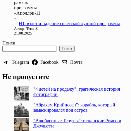
Н1: взлет и падение советской лунной программы
Автор: Terra-Z
21.08.2025
Поиск
Поиск
Telegram
Facebook
Почта
Не пропустите
"4 детей на продажу": трагическая история
фотографии
"Абрахам Крийнссен": корабль, который
замаскировался под остров
"Влюбленные Теруэля": испанские Ромео и
Джульетта