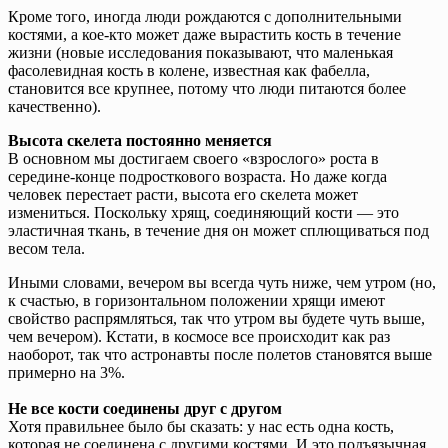
Кроме того, иногда люди рождаются с дополнительными
костями, а кое-кто может даже вырастить кость в течение
жизни (новые исследования показывают, что маленькая
фасолевидная кость в колене, известная как фабелла,
становится все крупнее, потому что люди питаются более
качественно).
Высота скелета постоянно меняется
В основном мы достигаем своего «взрослого» роста в
середине-конце подросткового возраста. Но даже когда
человек перестает расти, высота его скелета может
измениться. Поскольку хрящ, соединяющий кости — это
эластичная ткань, в течение дня он может сплющиваться под
весом тела.
Иными словами, вечером вы всегда чуть ниже, чем утром (но,
к счастью, в горизонтальном положении хрящи имеют
свойство распрямляться, так что утром вы будете чуть выше,
чем вечером). Кстати, в космосе все происходит как раз
наоборот, так что астронавты после полетов становятся выше
примерно на 3%.
Не все кости соединены друг с другом
Хотя правильнее было бы сказать: у нас есть одна кость,
которая не соединена с другими костями. И это подъязычная