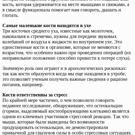
кость, которая удерживается на месте мышцами и связками, а
в смысле функционала помогает нам говорить, дышать и
глотать.
Самые маленькие кости находятся в ухе
Три косточки среднего уха, известные как молоточек,
наковальня и стремечко, нужны для передачи звуковых
колебаний от воздуха к жидкости во внутреннем ухе. Это
единственные кости в организме, которые не меняются с
возрастом, что особенно важно при проведении операций (их
неправильное положение способно привести к потере слуха).
Значимую роль они играют и в археологических раскопках:
так как кости образуются когда мы еще находимся в утробе,
это позволяет ученым получить важные сведения о рационе
питания, например.
Кости ответственны за стресс
По крайней мере частично, о чем позволило говорить
недавнее исследование, обнаружившее, что остеокальцин
(гормон, выделяемый костеобразующими клетками) является
одним из ключевых участников стрессовой реакции. Так что
мыши, которые были выведены без возможности
продуцировать остеокальцин, не демонстрировали
привычной для грызунов силы в особо стрессовых ситуациях.