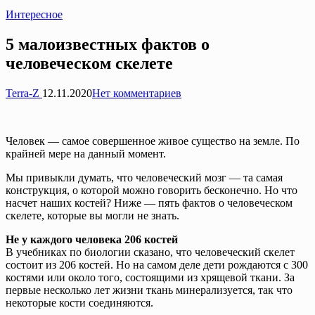
Опубликовано
Интересное
в
5 малоизвестных фактов о
человеческом скелете
Запись
Terra-Z
12.11.2020
Нет комментариев
от
Человек — самое совершенное живое существо на земле. По
крайней мере на данный момент.
Мы привыкли думать, что человеческий мозг — та самая
конструкция, о которой можно говорить бесконечно. Но что
насчет наших костей? Ниже — пять фактов о человеческом
скелете, которые вы могли не знать.
Не у каждого человека 206 костей
В учебниках по биологии сказано, что человеческий скелет
состоит из 206 костей. Но на самом деле дети рождаются с 300
костями или около того, состоящими из хрящевой ткани. За
первые несколько лет жизни ткань минерализуется, так что
некоторые кости соединяются.