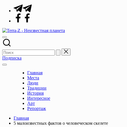
Перейти
Telegram
к
Facebook
содержимому
Terra-
Места,
Z
традиции,
-
история,
Неизвестная
события
планета
Подписка
Главная
Места
Люди
Традиции
История
Интересное
Арт
Репортаж
Главная
5 малоизвестных фактов о человеческом скелете