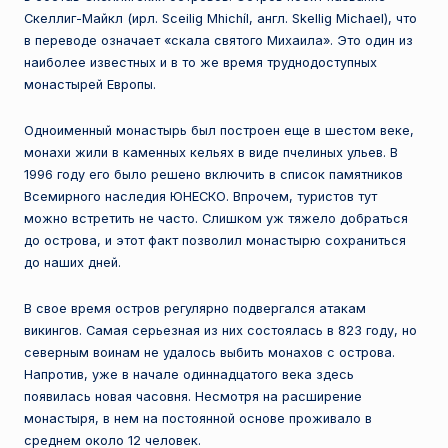
е
Скеллиг-Майкл (ирл. Sceilig Mhichíl, англ. Skellig Michael), что
в переводе означает «скала святого Михаила». Это один из
с
наиболее известных и в то же время труднодоступных
т
монастырей Европы.
н
Одноименный монастырь был построен еще в шестом веке,
а
монахи жили в каменных кельях в виде пчелиных ульев. В
1996 году его было решено включить в список памятников
я
Всемирного наследия ЮНЕСКО. Впрочем, туристов тут
п
можно встретить не часто. Слишком уж тяжело добраться
до острова, и этот факт позволил монастырю сохраниться
л
до наших дней.
а
В свое время остров регулярно подвергался атакам
н
викингов. Самая серьезная из них состоялась в 823 году, но
е
северным воинам не удалось выбить монахов с острова.
Напротив, уже в начале одиннадцатого века здесь
т
появилась новая часовня. Несмотря на расширение
а
монастыря, в нем на постоянной основе проживало в
среднем около 12 человек.