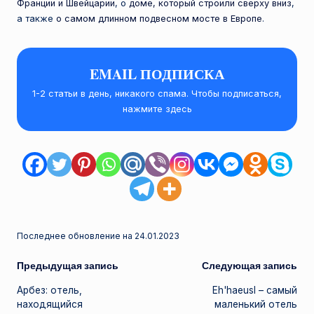
Франции и Швейцарии
, о
доме, который строили сверху вниз
,
а также
о самом длинном подвесном мосте в Европе
.
EMAIL ПОДПИСКА
1-2 статьи в день, никакого спама. Чтобы подписаться,
нажмите здесь
Последнее обновление на 24.01.2023
Навигация
Предыдущая запись
Следующая запись
Арбез: отель,
Eh'haeusl – самый
записи
находящийся
маленький отель