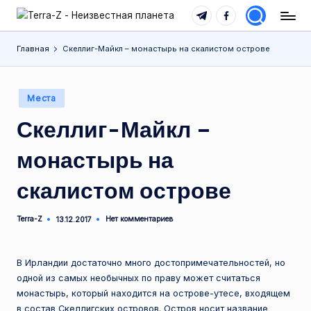
Telegram
Facebook
T
Места,
Перейти
традиции,
e
к
Главная
Скеллиг-Майкл – монастырь на скалистом острове
история,
содержимому
r
события
r
Опубликовано
Места
в
a
Скеллиг-Майкл –
-
монастырь на
Z
скалистом острове
-
Н
Terra-Z
Нет комментариев
13.12.2017
Запись
е
от
и
В Ирландии достаточно много достопримечательностей, но
з
одной из самых необычных по праву может считаться
монастырь, который находится на острове-утесе, входящем
в
в состав Скеллигских островов. Остров носит название