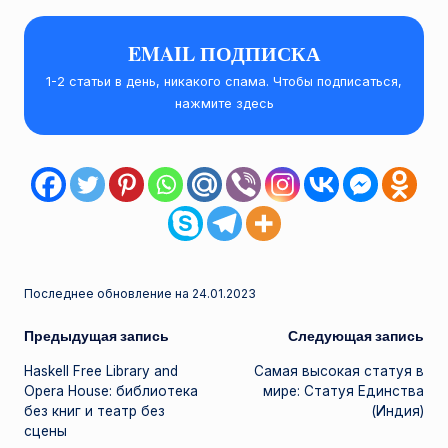
EMAIL ПОДПИСКА
1-2 статьи в день, никакого спама. Чтобы подписаться,
нажмите здесь
Последнее обновление на 24.01.2023
Навигация
Предыдущая запись
Следующая запись
Haskell Free Library and
Самая высокая статуя в
записи
Opera House: библиотека
мире: Статуя Единства
без книг и театр без
(Индия)
сцены