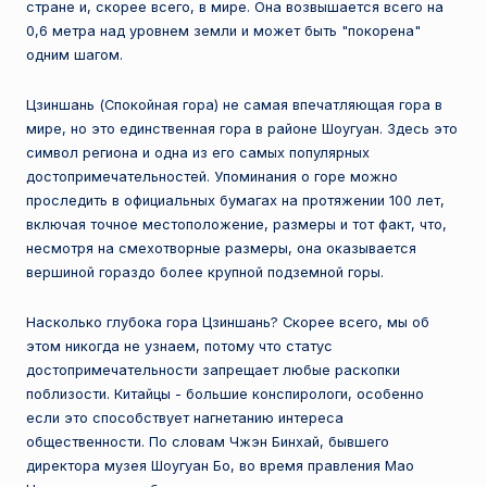
стране и, скорее всего, в мире. Она возвышается всего на
е
0,6 метра над уровнем земли и может быть "покорена"
с
одним шагом.
т
Цзиншань (Спокойная гора) не самая впечатляющая гора в
н
мире, но это единственная гора в районе Шоугуан. Здесь это
символ региона и одна из его самых популярных
а
достопримечательностей. Упоминания о горе можно
я
проследить в официальных бумагах на протяжении 100 лет,
включая точное местоположение, размеры и тот факт, что,
п
несмотря на смехотворные размеры, она оказывается
л
вершиной гораздо более крупной подземной горы.
а
Насколько глубока гора Цзиншань? Скорее всего, мы об
н
этом никогда не узнаем, потому что статус
достопримечательности запрещает любые раскопки
е
поблизости. Китайцы - большие конспирологи, особенно
т
если это способствует нагнетанию интереса
общественности. По словам Чжэн Бинхай, бывшего
а
директора музея Шоугуан Бо, во время правления Мао