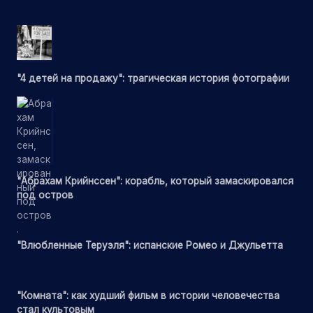
"4 детей на продажу": трагическая история фотографии
"Абрахам Крийнссен": корабль, который замаскировался
под остров
"Влюбленные Теруэля": испанские Ромео и Джульетта
"Комната": как худший фильм в истории человечества
стал культовым