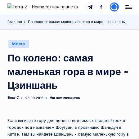
Telegram
Facebook
T
Места,
Перейти
традиции,
e
к
Главная
По колено: самая маленькая гора в мире - Цзиншань
история,
содержимому
r
события
r
Опубликовано
Места
в
a
По колено: самая
-
маленькая гора в мире -
Z
Цзиншань
-
Н
Terra-Z
Нет комментариев
23.03.2018
Запись
е
от
и
Если вы ищите гору для легкого подъема, отправляйтесь в
з
городок под названием Шоугуан, в провинцию Шаньдун в
в
Китае. Там вы найдете Цзиншань - самую маленькую гору в