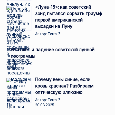
«Луна-15»: как советский
зонд пытался сорвать триумф
первой американской
высадки на Луну
Автор: Terra-Z
23.08.2025
Н1: взлет и падение советской лунной
программы
Автор: Terra-Z
21.08.2025
Почему вены синие, если
кровь красная? Разбираем
оптическую иллюзию
Автор: Terra-Z
20.08.2025