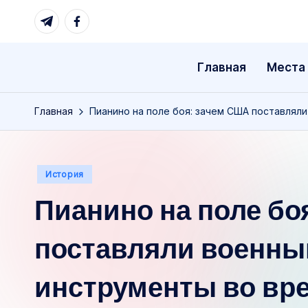
Telegram
Facebook
Перейти
к
Главная
Места
содержимому
Главная
Пианино на поле боя: зачем США поставлял
Опубликовано
История
в
Пианино на поле бо
поставляли военн
инструменты во вр