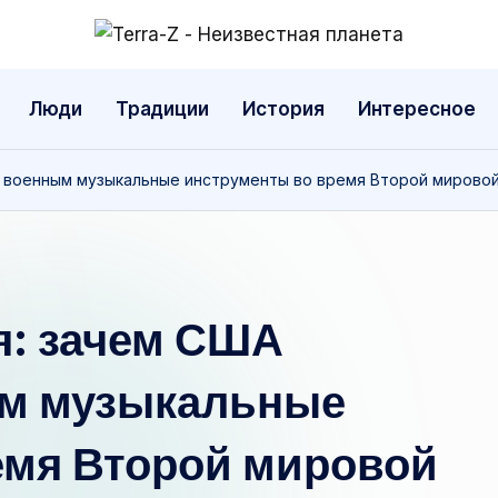
T
Места,
традиции,
e
Люди
Традиции
История
Интересное
история,
r
события
и военным музыкальные инструменты во время Второй мирово
r
a
-
я: зачем США
Z
-
ым музыкальные
Н
емя Второй мировой
е