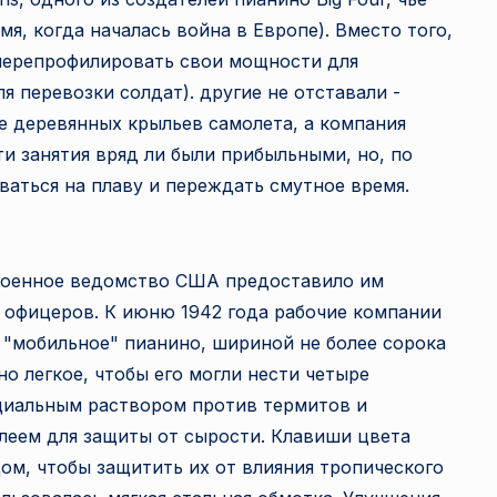
мя, когда началась война в Европе). Вместо того,
а
 перепрофилировать свои мощности для
н
я перевозки солдат). другие не отставали -
ие деревянных крыльев самолета, а компания
е
ти занятия вряд ли были прибыльными, но, по
т
ваться на плаву и переждать смутное время.
а
 военное ведомство США предоставило им
 офицеров. К июню 1942 года рабочие компании
- "мобильное" пианино, шириной не более сорока
но легкое, чтобы его могли нести четыре
циальным раствором против термитов и
леем для защиты от сырости. Клавиши цвета
ом, чтобы защитить их от влияния тропического