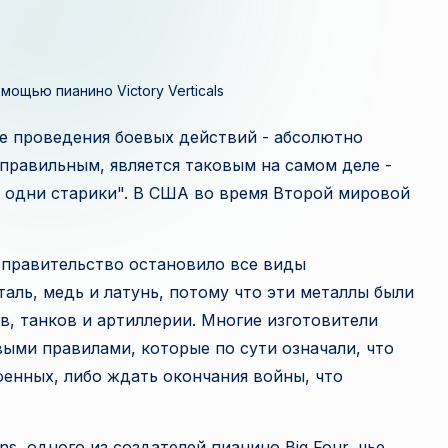
и
з
ощью пианино Victory Verticals
в
те проведения боевых действий - абсолютно
е
еправильным, является таковым на самом деле -
с
т одни старики". В США во время Второй мировой
т
 правительство остановило все виды
н
таль, медь и латунь, потому что эти металлы были
а
, танков и артиллерии. Многие изготовители
ыми правилами, которые по сути означали, что
я
оенных, либо ждать окончания войны, что
п
л
s, одного из создателей пианино Big Four, чье