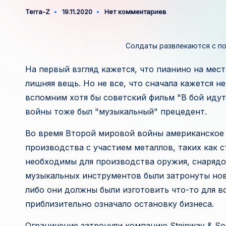
Terra-Z
19.11.2020
Нет комментариев
Запись
от
Солдаты развлекаются с пом
На первый взгляд кажется, что пианино на мес
лишняя вещь. Но не все, что сначала кажется н
вспомним хотя бы советский фильм "В бой иду
войны тоже был "музыкальный" прецедент.
Во время Второй мировой войны американское
производства с участием металлов, таких как с
необходимы для производства оружия, снарядов
музыкальных инструментов были затронуты нов
либо они должны были изготовить что-то для в
приблизительно означало остановку бизнеса.
Ограничение затронули компанию Steinway & Son