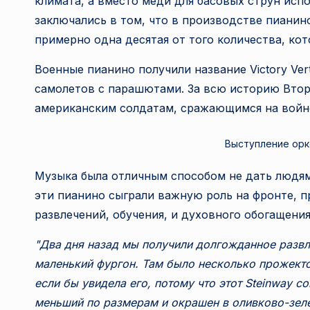
климата, а вместо меди для басовых струн испо
заключались в том, что в производстве пианино 
примерно одна десятая от того количества, ко
Военные пианино получили название Victory Vert
самолетов с парашютами. За всю историю Втор
американским солдатам, сражающимся на войне
Выступление орк
Музыка была отличным способом не дать людям 
эти пианино сыграли важную роль на фронте, 
развлечений, обучения, и духовного обогащения
"Два дня назад мы получили долгожданное развл
маленький фургон. Там было несколько прожекто
если бы увидела его, потому что этот Steinway с
меньший по размерам и окрашен в оливково-зелен