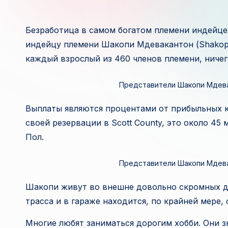
Безработица в самом богатом племени индейце
индейцу племени Шакопи Мдевакантон (Shakope
каждый взрослый из 460 членов племени, ничего 
Представители Шакопи Мдев
Выплаты являются процентами от прибыльных к
своей резервации в Scott County, это около 45
Пол.
Представители Шакопи Мдев
Шакопи живут во внешне довольно скромных до
трасса и в гараже находится, по крайней мере
Многие любят заниматься дорогим хобби. Они 