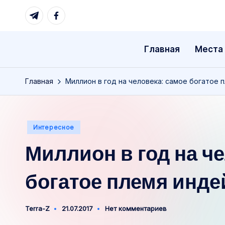
Telegram
Facebook
Перейти
к
Главная
Места
содержимому
Главная
Миллион в год на человека: самое богатое 
Опубликовано
Интересное
в
Миллион в год на ч
богатое племя инде
Terra-Z
21.07.2017
Нет комментариев
Запись
от