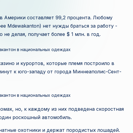
и
з
в Америки составляет 99,2 процента. Любому
e Mdewakanton) нет нужды браться за работу -
в
не делая, получает более $ 1 млн. в год.
е
акантон в национальных одеждах
с
азино и курортов, которые племя построило в
т
 минут к юго-западу от города Миннеаполис-Сент-
н
а
акантон в национальных одеждах
я
мах, но, к каждому из них подведена скоростная
п
, один роскошный автомобиль.
л
знатные охотники и держат породистых лошадей.