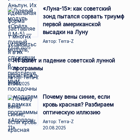
«Луна-15»: как советский
зонд пытался сорвать триумф
первой американской
высадки на Луну
Автор: Terra-Z
23.08.2025
Н1: взлет и падение советской лунной
программы
Автор: Terra-Z
21.08.2025
Почему вены синие, если
кровь красная? Разбираем
оптическую иллюзию
Автор: Terra-Z
20.08.2025