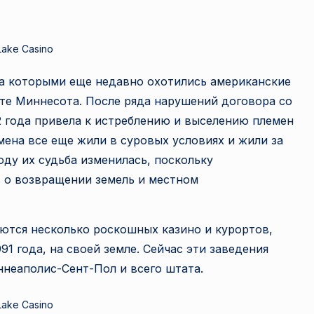
а
н
Lake Casino
е
за которыми еще недавно охотились американские
те Миннесота. После ряда нарушений договора со
т
 года привела к истреблению и выселению племен
а
емена все еще жили в суровых условиях и жили за
году их судьба изменилась, поскольку
 о возвращении земель и местном
яются несколько роскошных казино и курортов,
1 года, на своей земле. Сейчас эти заведения
ннеаполис-Сент-Пол и всего штата.
Lake Casino