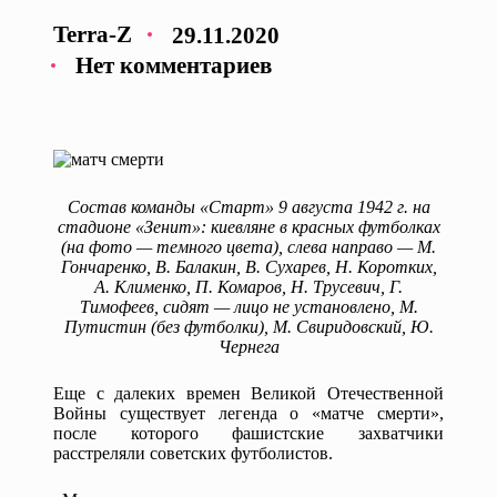
Terra-Z
29.11.2020
Запись
Нет комментариев
от
Состав команды «Старт» 9 августа 1942 г. на
стадионе «Зенит»: киевляне в красных футболках
(на фото — темного цвета), слева направо — М.
Гончаренко, В. Балакин, В. Сухарев, Н. Коротких,
А. Клименко, П. Комаров, Н. Трусевич, Г.
Тимофеев, сидят — лицо не установлено, М.
Путистин (без футболки), М. Свиридовский, Ю.
Чернега
Еще с далеких времен Великой Отечественной
Войны существует легенда о «матче смерти»,
после которого фашистские захватчики
расстреляли советских футболистов.