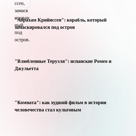
"Абрахам Крийнссен": корабль, который
замаскировался под остров
"Влюбленные Теруэля": испанские Ромео и
Джульетта
"Комната": как худший фильм в истории
человечества стал культовым