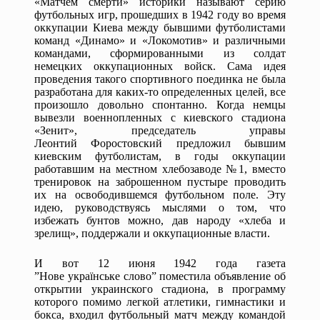
«Матчем смерти» историки называют серию
футбольных игр, прошедших в 1942 году во время
оккупации Киева между бывшими футболистами
команд «Динамо» и «Локомотив» и различными
командами, сформированными из солдат
немецких оккупационных войск. Сама идея
проведения такого спортивного поединка не была
разработана для каких-то определенных целей, все
произошло довольно спонтанно. Когда немцы
вывезли военнопленных с киевского стадиона
«Зенит», председатель управы
Леонтий Форостовский предложил бывшим
киевским футболистам, в годы оккупации
работавшим на местном хлебозаводе №1, вместо
тренировок на заброшенном пустыре проводить
их на освободившемся футбольном поле. Эту
идею, руководствуясь мыслями о том, что
избежать бунтов можно, дав народу «хлеба и
зрелищ», поддержали и оккупационные власти.
И вот 12 июня 1942 года газета
”Нове українське слово” поместила объявление об
открытии украинского стадиона, в программу
которого помимо легкой атлетики, гимнастики и
бокса, входил футбольный матч между командой