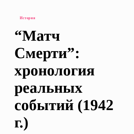
а
н
Опубликовано
е
История
т
в
а
“Матч
Смерти”:
хронология
реальных
событий (1942
г.)