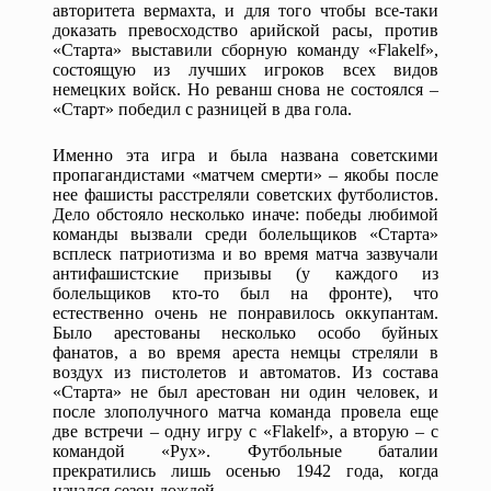
авторитета вермахта, и для того чтобы все-таки
доказать превосходство арийской расы, против
«Старта» выставили сборную команду «Flakelf»,
состоящую из лучших игроков всех видов
немецких войск. Но реванш снова не состоялся –
«Старт» победил с разницей в два гола.
Именно эта игра и была названа советскими
пропагандистами «матчем смерти» – якобы после
нее фашисты расстреляли советских футболистов.
Дело обстояло несколько иначе: победы любимой
команды вызвали среди болельщиков «Старта»
всплеск патриотизма и во время матча зазвучали
антифашистские призывы (у каждого из
болельщиков кто-то был на фронте), что
естественно очень не понравилось оккупантам.
Было арестованы несколько особо буйных
фанатов, а во время ареста немцы стреляли в
воздух из пистолетов и автоматов. Из состава
«Старта» не был арестован ни один человек, и
после злополучного матча команда провела еще
две встречи – одну игру с «Flakelf», а вторую – с
командой «Рух». Футбольные баталии
прекратились лишь осенью 1942 года, когда
начался сезон дождей.