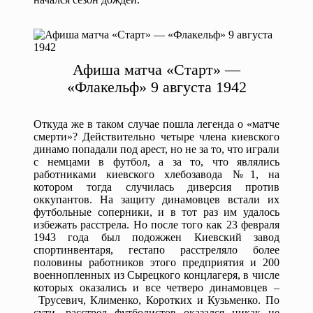
Афиша матча «Старт» —
«Флакельф» 9 августа 1942
Откуда же в таком случае пошла легенда о «матче
смерти»? Действительно четыре члена киевского
динамо попадали под арест, но не за то, что играли
с немцами в футбол, а за то, что являлись
работниками киевского хлебозавода №1, на
котором тогда случилась диверсия против
оккупантов. На защиту динамовцев встали их
футбольные соперники, и в тот раз им удалось
избежать расстрела. Но после того как 23 февраля
1943 года был подожжен Киевский завод
спортинвентаря, гестапо расстреляло более
половины работников этого предприятия и 200
военнопленных из Сырецкого концлагеря, в числе
которых оказались и все четверо динамовцев –
Трусевич, Клименко, Коротких и Кузьменко. По
сути, расстрел футболистов оказался никак не