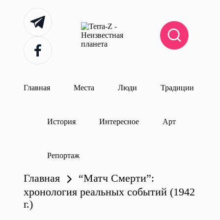
Telegram
Перейти
Facebook
T
Места,
к
er
традиции,
содержимому
ra
история,
события
-
Z
Главная
Места
Люди
Традиции
-
Н
е
и
История
Интересное
Арт
з
в
е
Репортаж
с
т
Главная
“Матч Смерти”:
н
а
хронология реальных событий (1942
я
г.)
п
л