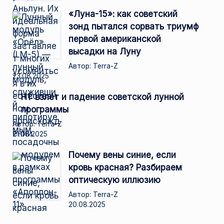
«Луна-15»: как советский
зонд пытался сорвать триумф
первой американской
высадки на Луну
Автор: Terra-Z
23.08.2025
Н1: взлет и падение советской лунной
программы
Автор: Terra-Z
21.08.2025
Почему вены синие, если
кровь красная? Разбираем
оптическую иллюзию
Автор: Terra-Z
20.08.2025