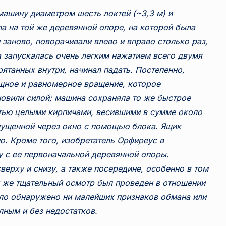
машину диаметром шесть локтей (~3,3 м) и
ла на той же деревянной опоре, на которой была
 заново, поворачивали влево и вправо столько раз,
 запускалась очень легким нажатием всего двумя
рятанных внутри, начинал падать. Постепенно,
щное и равномерное вращение, которое
новили силой; машина сохраняла то же быстрое
тью целыми кирпичами, весившими в сумме около
пущенной через окно с помощью блока. Ящик
о. Кроме того, изобретатель Орфиреус в
 с ее первоначальной деревянной опоры.
ерху и снизу, а также посередине, особенно в том
й же тщательный осмотр был проведен в отношении
ыло обнаружено ни малейших признаков обмана или
лным и без недостатков.