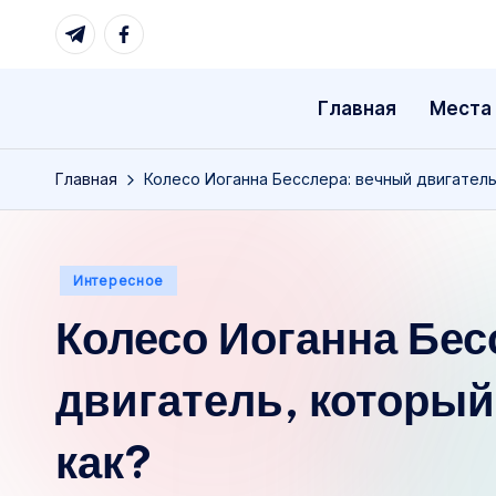
Telegram
Facebook
Перейти
к
Главная
Места
содержимому
Главная
Колесо Иоганна Бесслера: вечный двигатель
Опубликовано
Интересное
в
Колесо Иоганна Бес
двигатель, который
как?