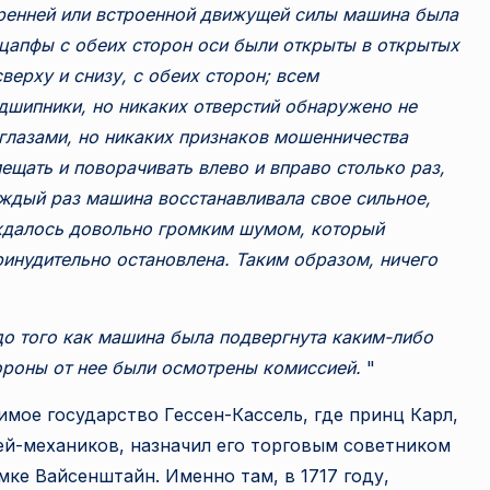
тренней или встроенной движущей силы машина была
 цапфы с обеих сторон оси были открыты в открытых
верху и снизу, с обеих сторон; всем
шипники, но никаких отверстий обнаружено не
глазами, но никаких признаков мошенничества
щать и поворачивать влево и вправо столько раз,
ждый раз машина восстанавливала свое сильное,
ждалось довольно громким шумом, который
ринудительно остановлена. Таким образом, ничего
 до того как машина была подвергнута каким-либо
тороны от нее были осмотрены комиссией.
"
имое государство Гессен-Кассель, где принц Карл,
ей-механиков, назначил его торговым советником
мке Вайсенштайн. Именно там, в 1717 году,