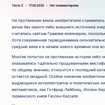
Terra-Z
17.08.2025
Нет комментариев
Запись
от
На протяжении веков изобретатели стремились
вечно без какого-либо внешнего источника эне
считались святым Граалем инженерии, поскольк
Хотя современная термодинамика окончательно
средние века и в начале нового времени они в
Многие попытки на протяжении истории либо не
оказывались тщательно продуманными мистифи
по общему мнению, относится к последней кате
остается загадкой. Особое значение изобретен
выдающихся интеллектуалов и политических лид
математиков, как Готфрид Лейбниц, Иоганн Бер
германского князя Гессен-Касселя.