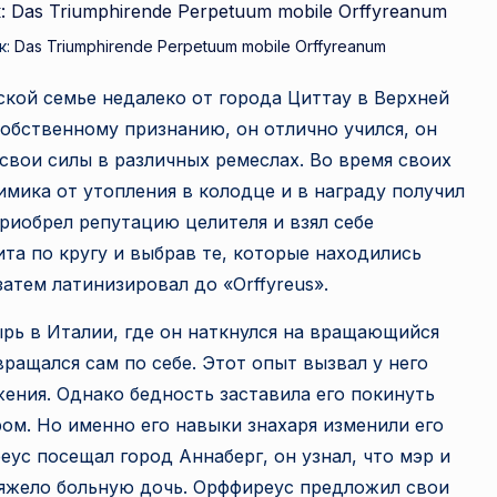
а
к:
Das Triumphirende Perpetuum mobile Orffyreanum
н
ской семье недалеко от города Циттау в Верхней
е
собственному признанию, он отлично учился, он
 свои силы в различных ремеслах. Во время своих
т
имика от утопления в колодце и в награду получил
а
приобрел репутацию целителя и взял себе
та по кругу и выбрав те, которые находились
атем латинизировал до «Orffyreus».
рь в Италии, где он наткнулся на вращающийся
вращался сам по себе. Этот опыт вызвал у него
ния. Однако бедность заставила его покинуть
ом. Но именно его навыки знахаря изменили его
с посещал город Аннаберг, он узнал, что мэр и
тяжело больную дочь. Орффиреус предложил свои