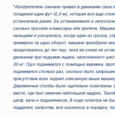
"
Изобретатель сначала привел в движение свою 
толщиной один фут (0,3 м), которая все еще стоя
установлена ранее. Ее останавливали и запускали
сколько просили комиссары или зрители. Машина
пальцами и ускорялась, когда один из грузов, сп
примерно за один оборот, машина приобрела мо
продолжалось до тех пор, пока ее снова не оста
движение при подъеме ящика, наполненного шес
30 кг. Груз поднимался с помощью веревки, про
поднимался столько раз, сколько было запрошен
присутствии всех поднял описанную выше машину
Деревянные столбы были тщательно осмотрены св
месте, где был замечен небольшой надрез. Тако
цапф, вала и подшипников. В ходе осмотра не б
подделки, напротив, все оказалось в порядке, по