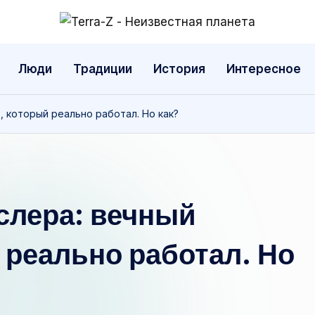
T
Места,
традиции,
e
Люди
Традиции
История
Интересное
история,
r
события
, который реально работал. Но как?
r
a
-
слера: вечный
Z
-
 реально работал. Но
Н
е