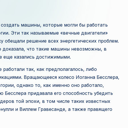
и
з
 создать машины, которые могли бы работать
в
ргии. Эти так называемые «вечные двигатели»
е
у обещали решение всех энергетических проблем.
 доказала, что такие машины невозможны, в
с
се еще казались достижимыми.
т
 работали так, как предполагалось, либо
н
кациями. Вращающееся колесо Иоганна Бесслера,
гории, однако то, как именно оно работало,
а
ию Бесслера придавала его способность убедить
я
еров той эпохи, в том числе таких известных
нулли и Виллем Гравесанде, а также правящего
п
л