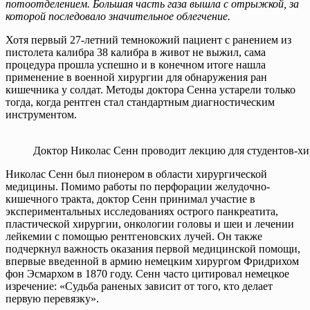
потоотделением. Большая часть газа вышла с отрыжкой, за
которой последовало значительное облегчение.
Хотя первый 27-летний темнокожий пациент с ранением из
пистолета калибра 38 калибра в живот не выжил, сама
процедура прошла успешно и в конечном итоге нашла
применение в военной хирургии для обнаружения ран
кишечника у солдат. Методы доктора Сенна устарели только
тогда, когда рентген стал стандартным диагностическим
инструментом.
Доктор Николас Сенн проводит лекцию для студентов-хир
Николас Сенн был пионером в области хирургической
медицины. Помимо работы по перфорации желудочно-
кишечного тракта, доктор Сенн принимал участие в
экспериментальных исследованиях острого панкреатита,
пластической хирургии, онкологии головы и шеи и лечении
лейкемии с помощью рентгеновских лучей. Он также
подчеркнул важность оказания первой медицинской помощи,
впервые введенной в армию немецким хирургом Фридрихом
фон Эсмархом в 1870 году. Сенн часто цитировал немецкое
изречение: «Судьба раненых зависит от того, кто делает
первую перевязку».