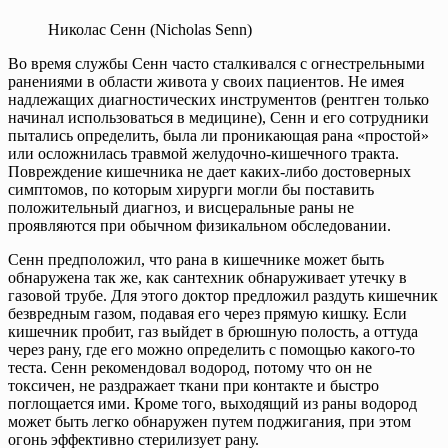
Николас Сенн (Nicholas Senn)
Во время службы Сенн часто сталкивался с огнестрельными
ранениями в области живота у своих пациентов. Не имея
надлежащих диагностических инструментов (рентген только
начинал использоваться в медицине), Сенн и его сотрудники
пытались определить, была ли проникающая рана «простой»
или осложнилась травмой желудочно-кишечного тракта.
Повреждение кишечника не дает каких-либо достоверных
симптомов, по которым хирурги могли бы поставить
положительный диагноз, и висцеральные раны не
проявляются при обычном физикальном обследовании.
Сенн предположил, что рана в кишечнике может быть
обнаружена так же, как сантехник обнаруживает утечку в
газовой трубе. Для этого доктор предложил раздуть кишечник
безвредным газом, подавая его через прямую кишку. Если
кишечник пробит, газ выйдет в брюшную полость, а оттуда
через рану, где его можно определить с помощью какого-то
теста. Сенн рекомендовал водород, потому что он не
токсичен, не раздражает ткани при контакте и быстро
поглощается ими. Кроме того, выходящий из раны водород
может быть легко обнаружен путем поджигания, при этом
огонь эффективно стерилизует рану.