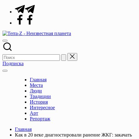
Перейти
Telegram
к
Facebook
содержимому
Terra-
Места,
Z
традиции,
-
история,
Неизвестная
события
планета
Подписка
Главная
Места
Люди
Традиции
История
Интересное
Арт
Репортаж
Главная
Как в 20 веке диагностировали ранение ЖКГ: закачать