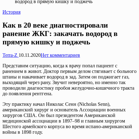
водород в прямую кишку и поджечь
Опубликовано
История
в
Как в 20 веке диагностировали
ранение ЖКГ: закачать водород в
прямую кишку и поджечь
Запись
Terra-Z
10.11.2020
Нет комментариев
от
Представим ситуацию, когда к врачу попал пациент с
ранением в живот. Доктор первым делом стягивает с больного
штаны и накачивает водород в зад. Затем он поджигает газ,
выходящий через рану. Звучит невероятно, но именно так
проводили диагностику пробоя желудочно-кишечного тракта
до появления рентгена.
Эту практику начал Николас Сенн (Nicholas Senn),
американский хирург и основатель Ассоциации военных
хирургов США. Он был президентом Американской
медицинской ассоциации в 1897–98 и главным хирургом
Шестого армейского корпуса во время испано-американской
войны в 1898 году.