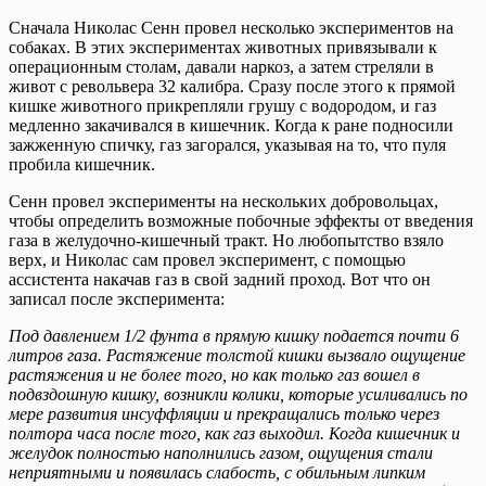
Сначала Николас Сенн провел несколько экспериментов на
собаках. В этих экспериментах животных привязывали к
операционным столам, давали наркоз, а затем стреляли в
живот с револьвера 32 калибра. Сразу после этого к прямой
кишке животного прикрепляли грушу с водородом, и газ
медленно закачивался в кишечник. Когда к ране подносили
зажженную спичку, газ загорался, указывая на то, что пуля
пробила кишечник.
Сенн провел эксперименты на нескольких добровольцах,
чтобы определить возможные побочные эффекты от введения
газа в желудочно-кишечный тракт. Но любопытство взяло
верх, и Николас сам провел эксперимент, с помощью
ассистента накачав газ в свой задний проход. Вот что он
записал после эксперимента:
Под давлением 1/2 фунта в прямую кишку подается почти 6
литров газа. Растяжение толстой кишки вызвало ощущение
растяжения и не более того, но как только газ вошел в
подвздошную кишку, возникли колики, которые усиливались по
мере развития инсуффляции и прекращались только через
полтора часа после того, как газ выходил. Когда кишечник и
желудок полностью наполнились газом, ощущения стали
неприятными и появилась слабость, с обильным липким