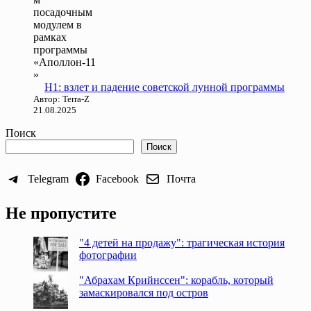
Н1: взлет и падение советской лунной программы
Автор: Terra-Z
21.08.2025
Поиск
Поиск
Telegram
Facebook
Почта
Не пропустите
"4 детей на продажу": трагическая история
фотографии
"Абрахам Крийнссен": корабль, который
замаскировался под остров