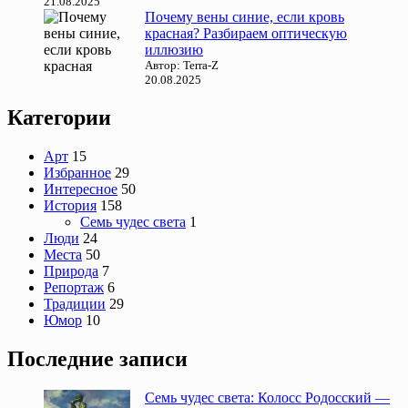
21.08.2025
Почему вены синие, если кровь
красная? Разбираем оптическую
иллюзию
Автор: Terra-Z
20.08.2025
Категории
Арт
15
Избранное
29
Интересное
50
История
158
Семь чудес света
1
Люди
24
Места
50
Природа
7
Репортаж
6
Традиции
29
Юмор
10
Последние записи
Семь чудес света: Колосс Родосский —