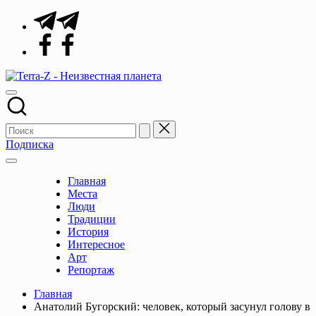
Перейти
Telegram
к
Facebook
содержимому
Terra-
Места,
Z
традиции,
-
история,
Неизвестная
события
планета
Подписка
Главная
Места
Люди
Традиции
История
Интересное
Арт
Репортаж
Главная
Анатолий Бугорский: человек, который засунул голову в