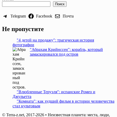
Поиск
Telegram
Facebook
Почта
Не пропустите
"4 детей на продажу": трагическая история
фотографии
"Абрахам Крийнссен": корабль, который
замаскировался под остров
"Влюбленные Теруэля": испанские Ромео и
Джульетта
"Комната": как худший фильм в истории человечества
стал культовым
© Terra-z.net, 2017-2026 • Неизвестная планета: места, люди,