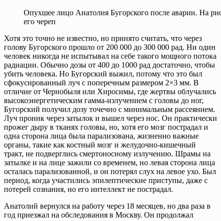
Опухшее лицо Анатолия Бугорского после аварии. На рис
его череп
Хотя это точно не известно, но принято считать, что через
голову Бугорского прошло от 200 000 до 300 000 рад. Ни один
человек никогда не испытывал на себе такого мощного потока
радиации. Обычно дозы от 400 до 1000 рад достаточно, чтобы
убить человека. Но Бугорский выжил, потому что это был
сфокусированный луч с поперечным размером 2×3 мм. В
отличие от Чернобыля или Хиросимы, где жертвы облучались
высокоэнергетическим гамма-излучением с головы до ног,
Бугорский получил дозу точечно с минимальным рассеянием.
Луч проник через затылок и вышел через нос. Он практически
прожег дыру в тканях головы, но, хотя его мозг пострадал и
одна сторона лица была парализована, жизненно важные
органы, такие как костный мозг и желудочно-кишечный
тракт, не подверглись смертоносному излучению. Шрамы на
затылке и на лице зажили со временем, но левая сторона лица
осталась парализованной, и он потерял слух на левое ухо. Был
период, когда участились эпилептические приступы, даже с
потерей сознания, но его интеллект не пострадал.
Анатолий вернулся на работу через 18 месяцев, но два раза в
год приезжал на обследования в Москву. Он продолжал