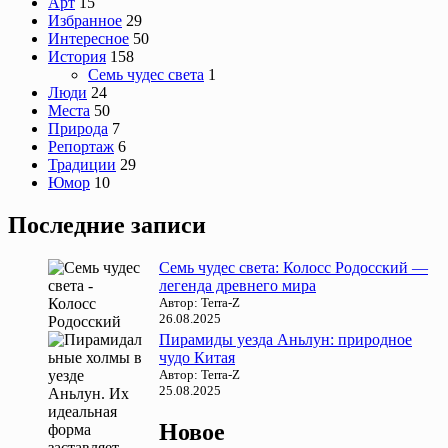
Арт
15
Избранное
29
Интересное
50
История
158
Семь чудес света
1
Люди
24
Места
50
Природа
7
Репортаж
6
Традиции
29
Юмор
10
Последние записи
Семь чудес света: Колосс Родосский —
легенда древнего мира
Автор: Terra-Z
26.08.2025
Пирамиды уезда Аньлун: природное
чудо Китая
Автор: Terra-Z
25.08.2025
Новое