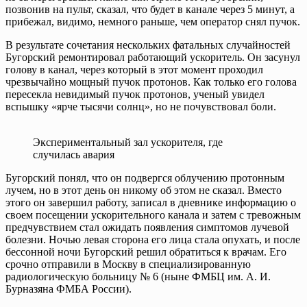
позвонив на пульт, сказал, что будет в канале через 5 минут, а
прибежал, видимо, немного раньше, чем оператор снял пучок.
В результате сочетания нескольких фатальных случайностей
Бугорский ремонтировал работающий ускоритель. Он засунул
голову в канал, через который в этот момент проходил
чрезвычайно мощный пучок протонов. Как только его голова
пересекла невидимый пучок протонов, ученый увидел
вспышку «ярче тысячи солнц», но не почувствовал боли.
Экспериментальный зал ускорителя, где
случилась авария
Бугорский понял, что он подвергся облучению протонным
лучем, но в этот день он никому об этом не сказал. Вместо
этого он завершил работу, записал в дневнике информацию о
своем посещении ускорительного канала и затем с тревожным
предчувствием стал ожидать появления симптомов лучевой
болезни. Ночью левая сторона его лица стала опухать, и после
бессонной ночи Бугорский решил обратиться к врачам. Его
срочно отправили в Москву в специализированную
радиологическую больницу № 6 (ныне ФМБЦ им. А. И.
Бурназяна ФМБА России).