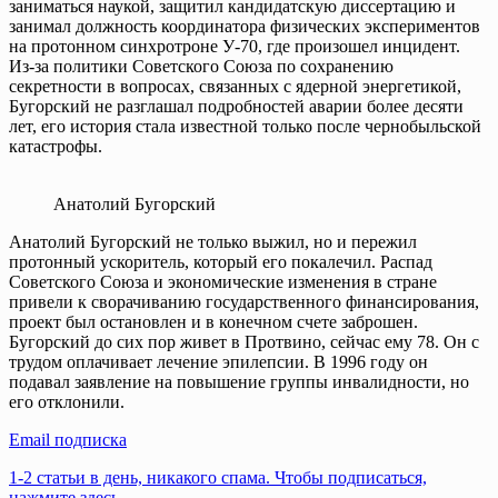
заниматься наукой, защитил кандидатскую диссертацию и
занимал должность координатора физических экспериментов
на протонном синхротроне У-70, где произошел инцидент.
Из-за политики Советского Союза по сохранению
секретности в вопросах, связанных с ядерной энергетикой,
Бугорский не разглашал подробностей аварии более десяти
лет, его история стала известной только после чернобыльской
катастрофы.
Анатолий Бугорский
Анатолий Бугорский не только выжил, но и пережил
протонный ускоритель, который его покалечил. Распад
Советского Союза и экономические изменения в стране
привели к сворачиванию государственного финансирования,
проект был остановлен и в конечном счете заброшен.
Бугорский до сих пор живет в Протвино, сейчас ему 78. Он с
трудом оплачивает лечение эпилепсии. В 1996 году он
подавал заявление на повышение группы инвалидности, но
его отклонили.
Email подписка
1-2 статьи в день, никакого спама. Чтобы подписаться,
нажмите здесь