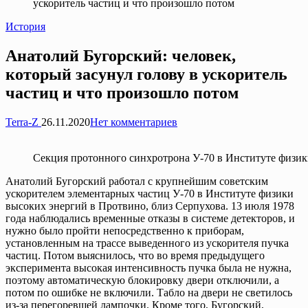
ускоритель частиц и что произошло потом
Опубликовано
История
в
Анатолий Бугорский: человек,
который засунул голову в ускоритель
частиц и что произошло потом
Запись
Terra-Z
26.11.2020
Нет комментариев
от
Секция протонного синхротрона У-70 в Институте физи
Анатолий Бугорский работал с крупнейшим советским
ускорителем элементарных частиц У-70 в Институте физики
высоких энергий в Протвино, близ Серпухова. 13 июля 1978
года наблюдались временные отказы в системе детекторов, и
нужно было пройти непосредственно к приборам,
установленным на трассе выведенного из ускорителя пучка
частиц. Потом выяснилось, что во время предыдущего
эксперимента высокая интенсивность пучка была не нужна,
поэтому автоматическую блокировку двери отключили, а
потом по ошибке не включили. Табло на двери не светилось
из-за перегоревшей лампочки. Кроме того, Бугорский,