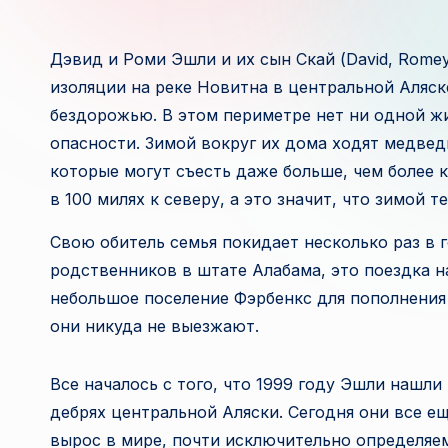
Дэвид и Роми Эшли и их сын Скай (David, Romey 
изоляции на реке Новитна в центральной Аляск
бездорожью. В этом периметре нет ни одной ж
опасности. Зимой вокруг их дома ходят медведи
которые могут съесть даже больше, чем более 
в 100 милях к северу, а это значит, что зимой т
Свою обитель семья покидает несколько раз в 
родственников в штате Алабама, это поездка н
небольшое поселение Фэрбенкс для пополнения
они никуда не выезжают.
Все началось с того, что 1999 году Эшли нашл
дебрях центральной Аляски. Сегодня они все ещ
вырос в мире, почти исключительно определяе