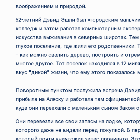
воображением и природой.
52-летний Дэвид Эшли был «городским мальчик
колледж и затем работал компьютерным эксперт
искусства выживания в северных широтах. Тем 
глухое поселение, где жили его родственники. 
– как можно свалить дерево, построить и отре
многое другое. Тот поселок находился в 12 мил
вкус "дикой" жизни, что ему этого показалось 
Поворотным пунктом послужила встреча Дэвид
прибыла на Аляску и работала там официанткой
куда они переехали с маленьким сыном Заком о
Они перевезли все свои запасы на лодке, кот
которого даже не видели перед покупкой. В пе
который почти уничтожил запас провианта. Эт