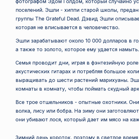
фотографом Эдом Голдом, который случайно ус
поселений. Эшли - хиппи старой школы, предан
группы The Grateful Dead. Дэвид Эшли описыва
которая не вписывается в человечество.
Эшли зарабатывают около 10 000 долларов в г
а также то золото, которое ему удается намыть.
Семья проводит дни, играя в фэнтезийную роле
акустических гитарах и потребляя большое кол
выращивать до шести растений марихуаны. Эшл
комнаты в комнату, чтобы поймать скудный арк
Все трое отшельников - опытные охотники. Они 
волка, лису или бобра. На зиму они заготовляю
они убивают лося, который дает им мясо на ка
Зимний день короток, поэтому в светлое время