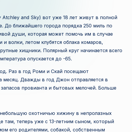
и
з
Atchley and Sky) вот уже 18 лет живут в полной
е. До ближайшего города порядка 250 миль по
в
ивой души, которая может помочь им в случае
е
 и волки, летом клубятся облака комаров,
крупные хищники. Полярный круг начинается всего
с
емпература опускается до -65.
т
год. Раз в год Роми и Скай посещают
н
а месяц. Дважды в год Джон отправляется в
 запасов провианта и бытовых мелочей. Больше
а
я
и небольшую охотничью хижину в непролазных
п
е там, теперь уже с 13-летним сыном, который
л
мом его родителями, собакой, собственным