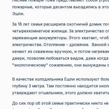
Лесные пожары тоже представляют собой угрозу
пожарные, которые десантом высадились в это
Эшли.
За 18 лет семья расширила охотничий домик поч
четырехкомнатное жилище. За электричество о
заряжающие аккумуляторы. Этого хватает, что
электричестве. Отопление – дровяное. Ванной н
качают из скважины вручную, и потом нагреваю
двери, позволяя любоваться видом, даже когда
"экологическому" сожалению, они вынуждены с
В качестве холодильника Ешли используют бол
глубину 3 метра. Там постоянно находится окол
утверждают отшельники, этого должно хватить 
До сих пор об этой семье практически никто н