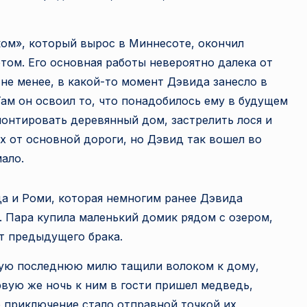
а
ом», который вырос в Миннесоте, окончил
н
ом. Его основная работы невероятно далека от
е
не менее, в какой-то момент Дэвида занесло в
Там он освоил то, что понадобилось ему в будущем
т
монтировать деревянный дом, застрелить лося и
а
ях от основной дороги, но Дэвид так вошел во
мало.
а и Роми, которая немногим ранее Дэвида
. Пара купила маленький домик рядом с озером,
т предыдущего брака.
орую последнюю милю тащили волоком к дому,
рвую же ночь к ним в гости пришел медведь,
о приключение стало отправной точкой их