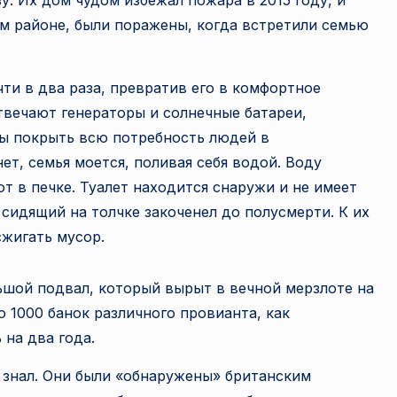
. Их дом чудом избежал пожара в 2015 году, и
м районе, были поражены, когда встретили семью
ти в два раза, превратив его в комфортное
твечают генераторы и солнечные батареи,
бы покрыть всю потребность людей в
ет, семья моется, поливая себя водой. Воду
т в печке. Туалет находится снаружи и не имеет
 сидящий на толчке закоченел до полусмерти. К их
жигать мусор.
ьшой подвал, который вырыт в вечной мерзлоте на
о 1000 банок различного провианта, как
на два года.
е знал. Они были «обнаружены» британским