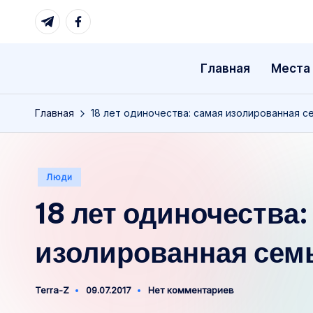
Telegram
Facebook
Перейти
к
Главная
Места
содержимому
Главная
18 лет одиночества: самая изолированная с
Опубликовано
Люди
в
18 лет одиночества:
изолированная сем
Terra-Z
09.07.2017
Нет комментариев
Запись
от