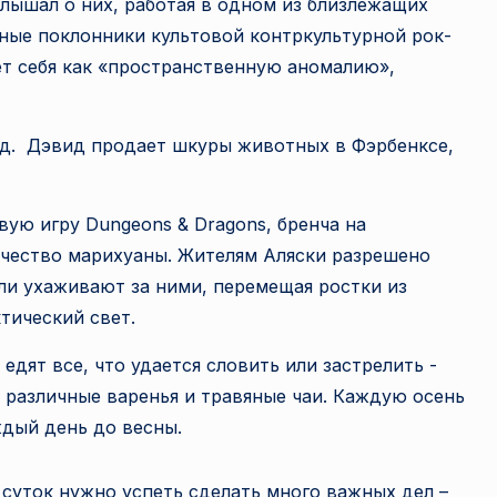
лышал о них, работая в одном из близлежащих
ные поклонники культовой контркультурной рок-
ет себя как «пространственную аномалию»,
од. Дэвид продает шкуры животных в Фэрбенксе,
вую игру Dungeons & Dragons, бренча на
ичество марихуаны. Жителям Аляски разрешено
и ухаживают за ними, перемещая ростки из
тический свет.
едят все, что удается словить или застрелить -
т различные варенья и травяные чаи. Каждую осень
ждый день до весны.
 суток нужно успеть сделать много важных дел –