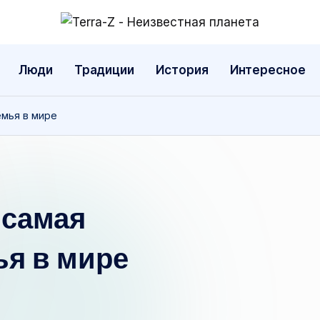
T
Места,
традиции,
e
Люди
Традиции
История
Интересное
история,
r
события
емья в мире
r
a
-
 самая
Z
-
ья в мире
Н
е