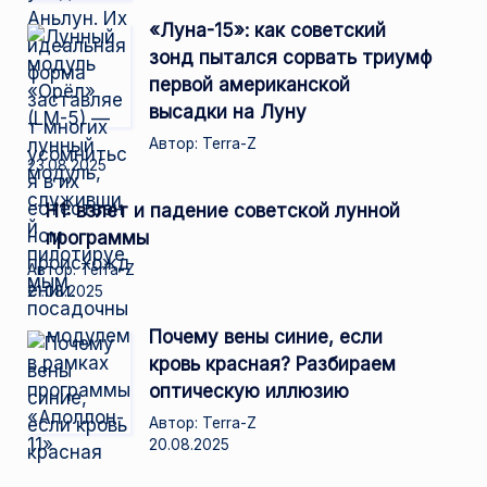
«Луна-15»: как советский
зонд пытался сорвать триумф
первой американской
высадки на Луну
Автор: Terra-Z
23.08.2025
Н1: взлет и падение советской лунной
программы
Автор: Terra-Z
21.08.2025
Почему вены синие, если
кровь красная? Разбираем
оптическую иллюзию
Автор: Terra-Z
20.08.2025