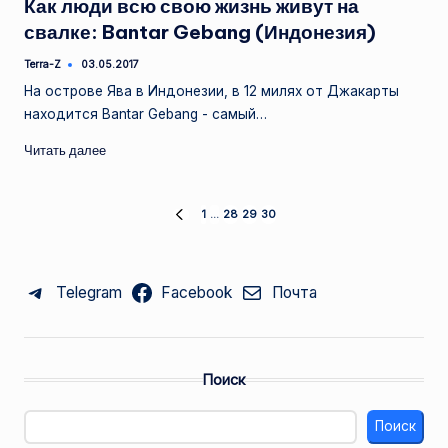
Как люди всю свою жизнь живут на
свалке: Bantar Gebang (Индонезия)
Terra-Z
03.05.2017
Запись
от
На острове Ява в Индонезии, в 12 милях от Джакарты
находится Bantar Gebang - самый…
Читать далее
Пагинация
1
…
28
29
30
ПРЕД.
СТРАНИЦА
записей
Telegram
Facebook
Почта
Поиск
Поиск