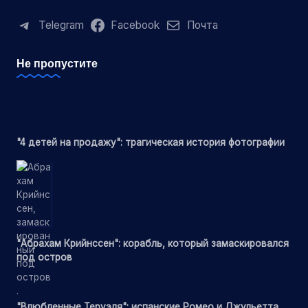
Telegram
Facebook
Почта
Не пропустите
"4 детей на продажу": трагическая история фотографии
"Абрахам Крийнссен": корабль, который замаскировался
под остров
"Влюбленные Теруэля": испанские Ромео и Джульетта