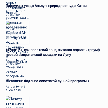
Пирамиды уезда Аньлун: природное чудо Китая
Автор: Terra-Z
25.08.2025
«Луна-15»: как советский зонд пытался сорвать триумф
первой американской высадки на Луну
Автор: Terra-Z
23.08.2025
Н1: взлет и падение советской лунной программы
Автор: Terra-Z
21.08.2025