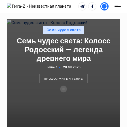
Telegram
Facebook
T
Места,
Перейти
традиции,
e
к
история,
содержимому
r
Опубликовано
события
Семь чудес света
в
r
Семь чудес света: Колосс
a
Родосский — легенда
-
древнего мира
Z
Terra-Z
26.08.2025
Запись
от
-
ПРОДОЛЖИТЬ ЧТЕНИЕ
Н
е
и
з
в